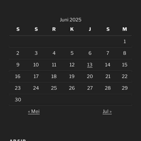
Juni 2025
S
S
R
K
J
S
M
1
2
3
4
5
6
7
8
9
10
11
12
13
14
15
16
17
18
19
20
21
22
23
24
25
26
27
28
29
30
« Mei
Jul »