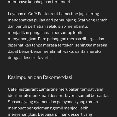
membawa kebahagiaan tersendiri.
Layanan di Café Restaurant Lamartine juga sering
mendapatkan pujian dari pengunjung. Staf yang ramah
dan penuh perhatian selalu siap membantu,
menjadikan pengalaman bersantap lebih
menyenangkan. Para pelanggan merasa dihargai dan
diperhatikan tanpa merasa tertekan, sehingga mereka
dapat benar-benar menikmati waktu santai mereka
dengan dessert favorit.
Kesimpulan dan Rekomendasi
Café Restaurant Lamartine merupakan tempat yang
ideal untuk menikmati dessert favorit sambil bersantai.
Suasana yang nyaman dan pelayanan yang ramah
membuat pengalaman ngemil menjadi lebih
menyenangkan. Berbagai pilihan dessert yang