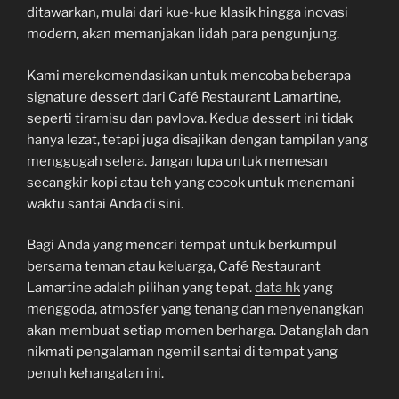
ditawarkan, mulai dari kue-kue klasik hingga inovasi
modern, akan memanjakan lidah para pengunjung.
Kami merekomendasikan untuk mencoba beberapa
signature dessert dari Café Restaurant Lamartine,
seperti tiramisu dan pavlova. Kedua dessert ini tidak
hanya lezat, tetapi juga disajikan dengan tampilan yang
menggugah selera. Jangan lupa untuk memesan
secangkir kopi atau teh yang cocok untuk menemani
waktu santai Anda di sini.
Bagi Anda yang mencari tempat untuk berkumpul
bersama teman atau keluarga, Café Restaurant
Lamartine adalah pilihan yang tepat.
data hk
yang
menggoda, atmosfer yang tenang dan menyenangkan
akan membuat setiap momen berharga. Datanglah dan
nikmati pengalaman ngemil santai di tempat yang
penuh kehangatan ini.