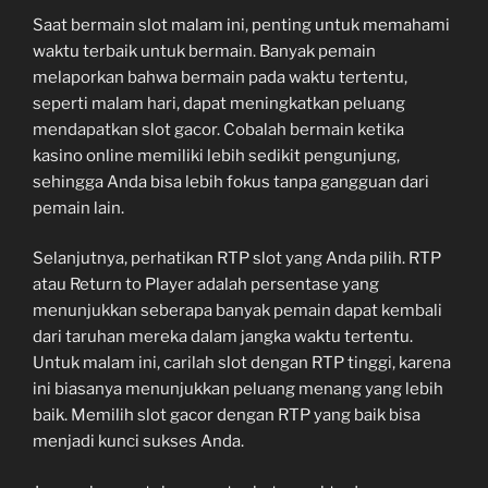
Saat bermain slot malam ini, penting untuk memahami
waktu terbaik untuk bermain. Banyak pemain
melaporkan bahwa bermain pada waktu tertentu,
seperti malam hari, dapat meningkatkan peluang
mendapatkan slot gacor. Cobalah bermain ketika
kasino online memiliki lebih sedikit pengunjung,
sehingga Anda bisa lebih fokus tanpa gangguan dari
pemain lain.
Selanjutnya, perhatikan RTP slot yang Anda pilih. RTP
atau Return to Player adalah persentase yang
menunjukkan seberapa banyak pemain dapat kembali
dari taruhan mereka dalam jangka waktu tertentu.
Untuk malam ini, carilah slot dengan RTP tinggi, karena
ini biasanya menunjukkan peluang menang yang lebih
baik. Memilih slot gacor dengan RTP yang baik bisa
menjadi kunci sukses Anda.