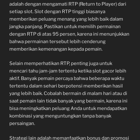
adalah dengan mengamati RTP (Return to Player) dari
setiap slot. Slot dengan RTP tinggi biasanya
memberikan peluang menang yang lebih baik dalam
jangka panjang. Pastikan untuk memilih permainan
dengan RTP di atas 95 persen, karena ini menunjukkan
bahwa permainan tersebut lebih cenderung
memberikan kemenangan kepada pemain.
Selain memperhatikan RTP, penting juga untuk
mencari tahu jam-jam tertentu ketika slot gacor lebih
aktif. Banyak pemain percaya bahwa beberapa waktu
tertentu dalam sehari berpotensi memberikan hasil
yang lebih baik. Cobalah bermain di malam hari atau di
saat pemain lain tidak banyak yang bermain, karena ini
bisa meningkatkan peluang Anda untuk mendapatkan
kombinasi yang menguntungkan tanpa banyak
persaingan.
Strategi lain adalah memanfaatkan bonus dan promosi