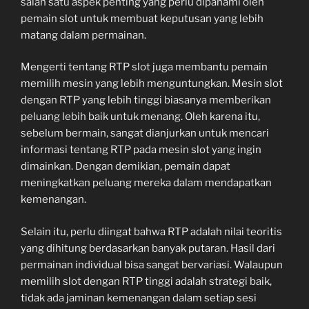
salah satu aspek penting yang perlu dipahami oleh
pemain slot untuk membuat keputusan yang lebih
matang dalam permainan.
Mengerti tentang RTP slot juga membantu pemain
memilih mesin yang lebih menguntungkan. Mesin slot
dengan RTP yang lebih tinggi biasanya memberikan
peluang lebih baik untuk menang. Oleh karena itu,
sebelum bermain, sangat dianjurkan untuk mencari
informasi tentang RTP pada mesin slot yang ingin
dimainkan. Dengan demikian, pemain dapat
meningkatkan peluang mereka dalam mendapatkan
kemenangan.
Selain itu, perlu diingat bahwa RTP adalah nilai teoritis
yang dihitung berdasarkan banyak putaran. Hasil dari
permainan individual bisa sangat bervariasi. Walaupun
memilih slot dengan RTP tinggi adalah strategi baik,
tidak ada jaminan kemenangan dalam setiap sesi