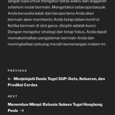
Jangan lupa untuk mengatur batas waktu dan anggaran
sebelum mulai bermain. Mengetahui seberapa banyak
Anda bersedia kalah dan berapa lama Anda akan
bermain akan membantu Anda tetap dalam kontrol.
Ketika bermain di slot gacor, disiplin adalah kunci.
Dengan mengatur strategi dan tetap fokus, Anda dapat
memaksimalkan pengalaman bermain Anda dan
meningkatkan peluang meraih kemenangan malam ini.
Navigasi
Previous
PREVIOUS
pos
Post
Menjelajahi Dunia Togel SGP: Data, Keluaran, dan
Prediksi Cerdas
Next
NEXT
Post
Menembus Mimpi: Rahasia Sukses Togel Hongkong
Pools