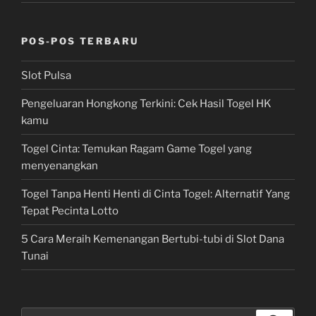
POS-POS TERBARU
Slot Pulsa
Pengeluaran Hongkong Terkini: Cek Hasil Togel HK
kamu
Togel Cinta: Temukan Ragam Game Togel yang
menyenangkan
Togel Tanpa Henti Henti di Cinta Togel: Alternatif Yang
Tepat Pecinta Lotto
5 Cara Meraih Kemenangan Bertubi-tubi di Slot Dana
Tunai
Search