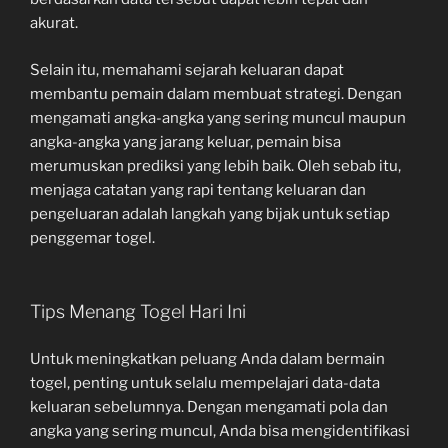
akurat.
Selain itu, memahami sejarah keluaran dapat
membantu pemain dalam membuat strategi. Dengan
mengamati angka-angka yang sering muncul maupun
angka-angka yang jarang keluar, pemain bisa
merumuskan prediksi yang lebih baik. Oleh sebab itu,
menjaga catatan yang rapi tentang keluaran dan
pengeluaran adalah langkah yang bijak untuk setiap
penggemar togel.
Tips Menang Togel Hari Ini
Untuk meningkatkan peluang Anda dalam bermain
togel, penting untuk selalu mempelajari data-data
keluaran sebelumnya. Dengan mengamati pola dan
angka yang sering muncul, Anda bisa mengidentifikasi