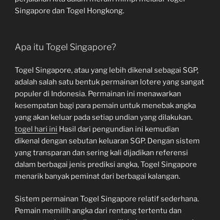
Singapore dan Togel Hongkong.
Apa itu Togel Singapore?
Togel Singapore, atau yang lebih dikenal sebagai SGP,
adalah salah satu bentuk permainan lotere yang sangat
populer di Indonesia. Permainan ini menawarkan
kesempatan bagi para pemain untuk menebak angka
yang akan keluar pada setiap undian yang dilakukan.
togel hari ini
Hasil dari pengundian ini kemudian
dikenal dengan sebutan keluaran SGP. Dengan sistem
yang transparan dan sering kali dijadikan referensi
dalam berbagai jenis prediksi angka, Togel Singapore
menarik banyak peminat dari berbagai kalangan.
Sistem permainan Togel Singapore relatif sederhana.
Pemain memilih angka dari rentang tertentu dan