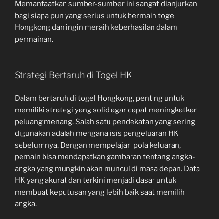
Memanfaatkan sumber-sumber ini sangat dianjurkan
bagi siapa pun yang serius untuk bermain togel
Hongkong dan ingin meraih keberhasilan dalam
permainan.
Strategi Bertaruh di Togel HK
Dalam bertaruh di togel Hongkong, penting untuk
memiliki strategi yang solid agar dapat meningkatkan
peluang menang. Salah satu pendekatan yang sering
digunakan adalah menganalisis pengeluaran HK
sebelumnya. Dengan mempelajari pola keluaran,
pemain bisa mendapatkan gambaran tentang angka-
angka yang mungkin akan muncul di masa depan. Data
HK yang akurat dan terkini menjadi dasar untuk
membuat keputusan yang lebih baik saat memilih
angka.