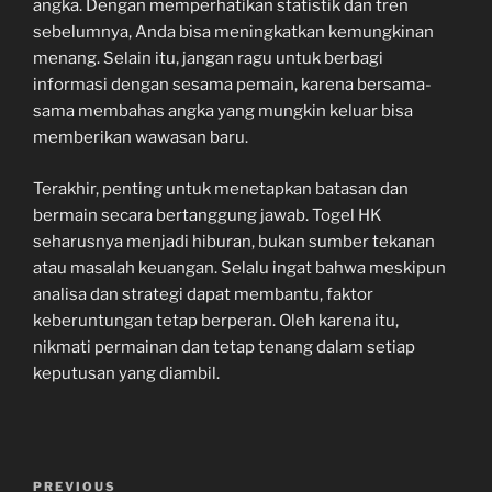
angka. Dengan memperhatikan statistik dan tren
sebelumnya, Anda bisa meningkatkan kemungkinan
menang. Selain itu, jangan ragu untuk berbagi
informasi dengan sesama pemain, karena bersama-
sama membahas angka yang mungkin keluar bisa
memberikan wawasan baru.
Terakhir, penting untuk menetapkan batasan dan
bermain secara bertanggung jawab. Togel HK
seharusnya menjadi hiburan, bukan sumber tekanan
atau masalah keuangan. Selalu ingat bahwa meskipun
analisa dan strategi dapat membantu, faktor
keberuntungan tetap berperan. Oleh karena itu,
nikmati permainan dan tetap tenang dalam setiap
keputusan yang diambil.
Navigasi
Previous
PREVIOUS