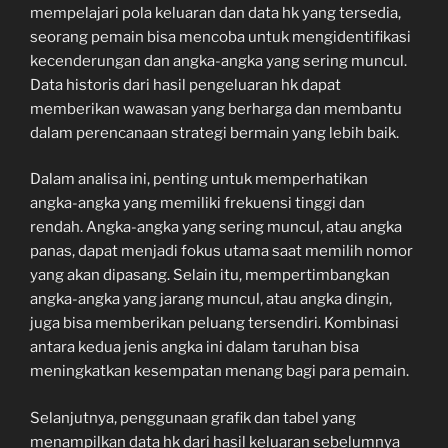
mempelajari pola keluaran dan data hk yang tersedia,
seorang pemain bisa mencoba untuk mengidentifikasi
kecenderungan dan angka-angka yang sering muncul.
Data historis dari hasil pengeluaran hk dapat
memberikan wawasan yang berharga dan membantu
dalam perencanaan strategi bermain yang lebih baik.
Dalam analisa ini, penting untuk memperhatikan
angka-angka yang memiliki frekuensi tinggi dan
rendah. Angka-angka yang sering muncul, atau angka
panas, dapat menjadi fokus utama saat memilih nomor
yang akan dipasang. Selain itu, mempertimbangkan
angka-angka yang jarang muncul, atau angka dingin,
juga bisa memberikan peluang tersendiri. Kombinasi
antara kedua jenis angka ini dalam taruhan bisa
meningkatkan kesempatan menang bagi para pemain.
Selanjutnya, penggunaan grafik dan tabel yang
menampilkan data hk dari hasil keluaran sebelumnya