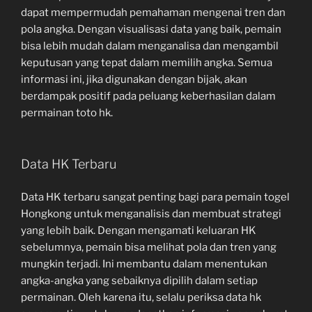
dapat mempermudah pemahaman mengenai tren dan
pola angka. Dengan visualisasi data yang baik, pemain
bisa lebih mudah dalam menganalisa dan mengambil
keputusan yang tepat dalam memilih angka. Semua
informasi ini, jika digunakan dengan bijak, akan
berdampak positif pada peluang keberhasilan dalam
permainan toto hk.
Data HK Terbaru
Data HK terbaru sangat penting bagi para pemain togel
Hongkong untuk menganalisis dan membuat strategi
yang lebih baik. Dengan mengamati keluaran HK
sebelumnya, pemain bisa melihat pola dan tren yang
mungkin terjadi. Ini membantu dalam menentukan
angka-angka yang sebaiknya dipilih dalam setiap
permainan. Oleh karena itu, selalu periksa data hk