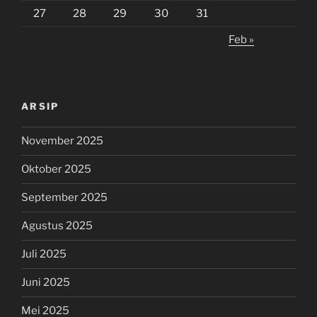
27
28
29
30
31
Feb »
ARSIP
November 2025
Oktober 2025
September 2025
Agustus 2025
Juli 2025
Juni 2025
Mei 2025