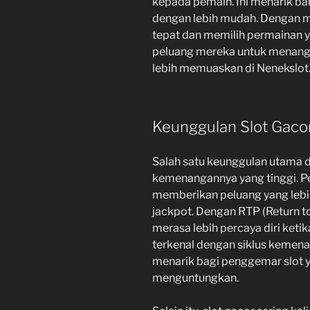
kepada pemain. Ini menarik ba
dengan lebih mudah. Dengan 
tepat dan memilih permainan 
peluang mereka untuk menang
lebih memuaskan di Nenekslot
Keunggulan Slot Gaco
Salah satu keunggulan utama d
kemenangannya yang tinggi. Pe
memberikan peluang yang lebi
jackpot. Dengan RTP (Return to
merasa lebih percaya diri ket
terkenal dengan siklus kemena
menarik bagi penggemar slot y
menguntungkan.