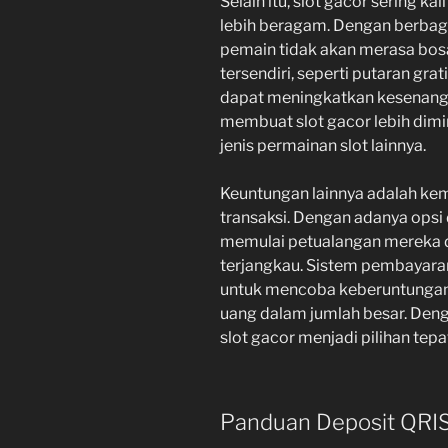
Selain itu, slot gacor sering k
lebih beragam. Dengan berbaga
pemain tidak akan merasa bosa
tersendiri, seperti putaran gra
dapat meningkatkan kesenangan
membuat slot gacor lebih dimi
jenis permainan slot lainnya.
Keuntungan lainnya adalah k
transaksi. Dengan adanya opsi
memulai petualangan mereka d
terjangkau. Sistem pembayara
untuk mencoba keberuntungan
uang dalam jumlah besar. Den
slot gacor menjadi pilihan tep
Panduan Deposit QRI