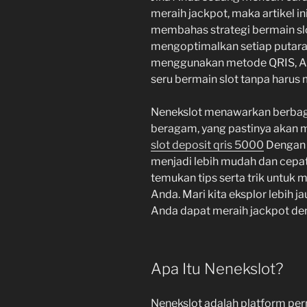
meraih jackpot, maka artikel i
membahas strategi bermain s
mengoptimalkan setiap putara
menggunakan metode QRIS, An
seru bermain slot tanpa harus
Nenekslot menawarkan berbag
beragam, yang pastinya akan m
slot deposit qris 5000
Dengan s
menjadi lebih mudah dan cepa
temukan tips serta trik untu
Anda. Mari kita eksplor lebih 
Anda dapat meraih jackpot deng
Apa Itu Nenekslot?
Nenekslot adalah platform pe