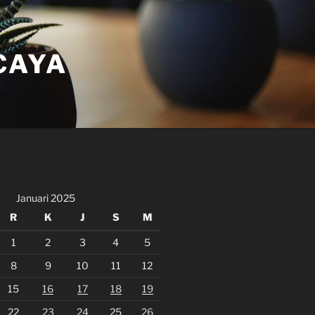
CAYA
Januari 2025
R
K
J
S
M
1
2
3
4
5
8
9
10
11
12
15
16
17
18
19
22
23
24
25
26