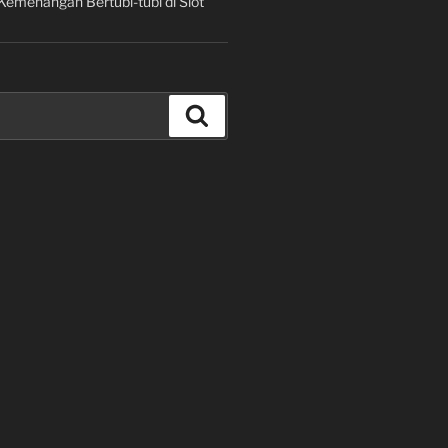
Kemenangan Bertubi-tubi di Slot
Search