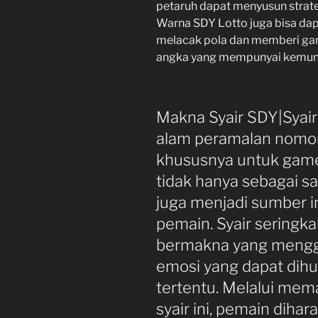
petaruh dapat menyusun strate
Warna SDY Lotto juga bisa dap
melacak pola dan memberi gamb
angka yang mempunyai kemungk
Makna Syair SDY|Syair 
alam peramalan nomor 
khususnya untuk game S
tidak hanya sebagai sa
juga menjadi sumber i
pemain. Syair seringk
bermakna yang mengg
emosi yang dapat dih
tertentu. Melalui memah
syair ini, pemain dih