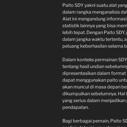
Paito SDY yakni suatu alat ya
dalam rangka menganalisis dat
Alat ini mengandung informasi
statistik lainnya yang bisa 
lebih tepat. Dengan Paito SDY,
dalam jangka waktu tertentu,
peluang keberhasilan selama b
Dalam konteks permainan SDY, 
tentang hasil undian sebelumn
dipresentasikan dalam format
dapat menggunakan paito un
akan muncul di masa depan be
dikumpulkan sebelumnya. Hal i
yang serius dalam menjadikan 
pendapatan.
Bagi berbagai pemain, Paito S