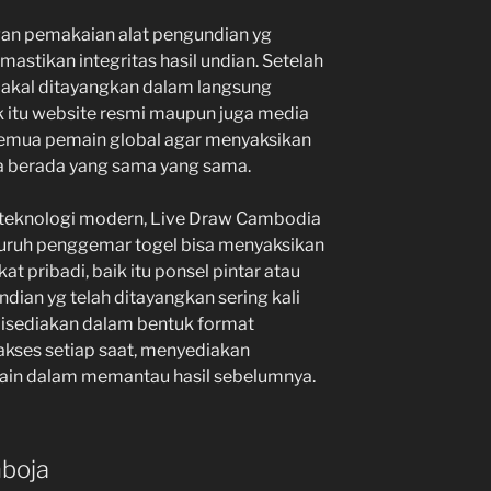
gan pemakaian alat pengundian yg
astikan integritas hasil undian. Setelah
 bakal ditayangkan dalam langsung
k itu website resmi maupun juga media
 semua pemain global agar menyaksikan
da berada yang sama yang sama.
teknologi modern, Live Draw Cambodia
eluruh penggemar togel bisa menyaksikan
at pribadi, baik itu ponsel pintar atau
 undian yg telah ditayangkan sering kali
isediakan dalam bentuk format
akses setiap saat, menyediakan
ain dalam memantau hasil sebelumnya.
mboja