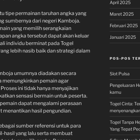
April 2025
tu tipe permainan taruhan angka yang
Maret 2025
yang sumbernya dari negeri Kamboja.
Februari 2025
emain yang memilih serangkaian
apan angka tersebut dapat akan keluar
Januari 2025
li individu berminat pada Togel
ng lebih nasib baik dan strategi dalam
POS-POS TE
mboja umumnya diadakan secara
Slot Pulsa
ga memungkinkan pemain agar
Pengeluaran Ho
 Proses ini tidak hanya menyajikan
kamu
katkan sensasi bermain untuk peserta.
a pemain dapat mengalami perasaan
Togel Cinta: 
menyenangka
 menantikan hasil pengundian.
Togel Tanpa Hen
bagai sumber referensi untuk para
Yang Tepat Pec
l-hasil yang lalu serta membuat