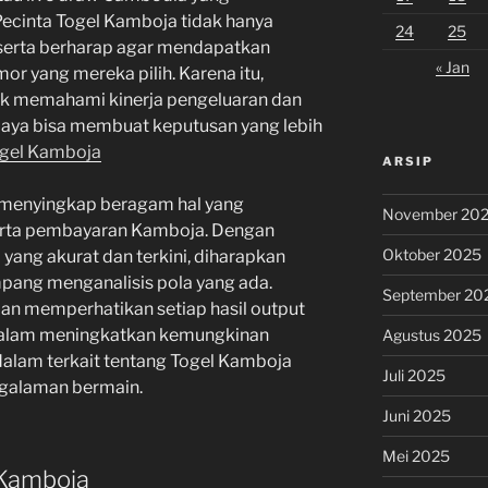
 Pecinta Togel Kamboja tidak hanya
24
25
serta berharap agar mendapatkan
« Jan
r yang mereka pilih. Karena itu,
tuk memahami kinerja pengeluaran dan
aya bisa membuat keputusan yang lebih
gel Kamboja
ARSIP
k menyingkap beragam hal yang
November 20
erta pembayaran Kamboja. Dengan
Oktober 2025
ang akurat dan terkini, diharapkan
pang menganalisis pola yang ada.
September 20
an memperhatikan setiap hasil output
 dalam meningkatkan kemungkinan
Agustus 2025
h dalam terkait tentang Togel Kamboja
Juli 2025
galaman bermain.
Juni 2025
Mei 2025
 Kamboja