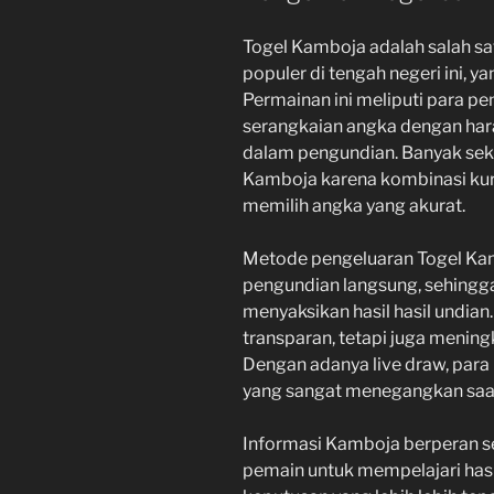
Togel Kamboja adalah salah sa
populer di tengah negeri ini, 
Permainan ini meliputi para p
serangkaian angka dengan har
dalam pengundian. Banyak seka
Kamboja karena kombinasi kura
memilih angka yang akurat.
Metode pengeluaran Togel Ka
pengundian langsung, sehing
menyaksikan hasil hasil undian.
transparan, tetapi juga mening
Dengan adanya live draw, par
yang sangat menegangkan saat
Informasi Kamboja berperan se
pemain untuk mempelajari hasi