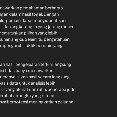
menawarkan pemahaman berharga
gan dalam hasil togel. Dengan
alu, pemain dapat mengidentifikasi
l dan angka-angka yang jarang muncul.
memutuskan pilihan yang lebih
sunan angka. Selain itu, pengetahuan
mempengaruhi taktik bermain yang
ari hasil pengeluaran terkini langsung
l ini tidak hanya menawarkan
 menyaksikan hasil secara langsung
sis data untuk analisis lebih
l yang akurat dan rutin, beberapa judi
perubahan angka yang ditemui
annya berpotensi meningkatkan peluang