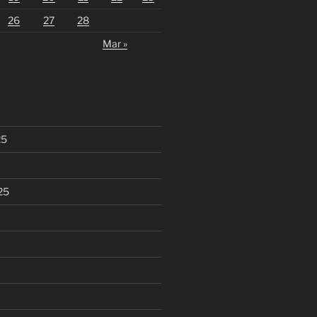
26
27
28
Mar »
25
25