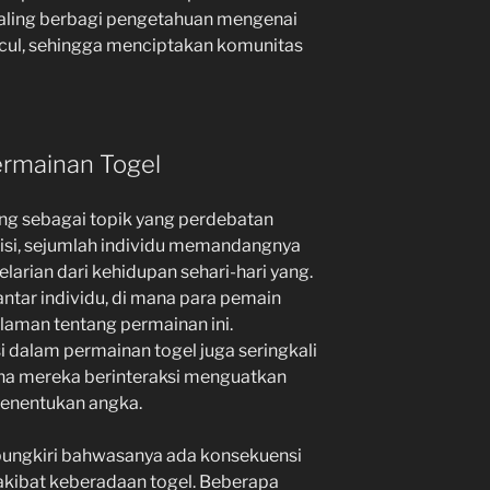
saling berbagi pengetahuan mengenai
ul, sehingga menciptakan komunitas
rmainan Togel
ang sebagai topik yang perdebatan
 sisi, sejumlah individu memandangnya
larian dari kehidupan sehari-hari yang.
ntar individu, di mana para pemain
alaman tentang permainan ini.
i dalam permainan togel juga seringkali
a mereka berinteraksi menguatkan
menentukan angka.
ipungkiri bahwasanya ada konsekuensi
 akibat keberadaan togel. Beberapa