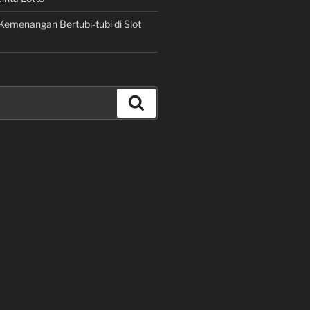
Kemenangan Bertubi-tubi di Slot
Search