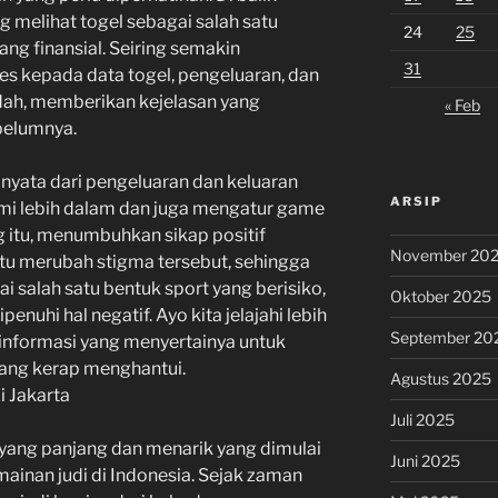
g melihat togel sebagai salah satu
24
25
ng finansial. Seiring semakin
31
s kepada data togel, pengeluaran, dan
dah, memberikan kejelasan yang
« Feb
belumnya.
nyata dari pengeluaran dan keluaran
ARSIP
i lebih dalam dan juga mengatur game
ng itu, menumbuhkan sikap positif
November 20
u merubah stigma tersebut, sehingga
 salah satu bentuk sport yang berisiko,
Oktober 2025
enuhi hal negatif. Ayo kita jelajahi lebih
September 20
 informasi yang menyertainya untuk
yang kerap menghantui.
Agustus 2025
i Jakarta
Juli 2025
h yang panjang dan menarik yang dimulai
Juni 2025
inan judi di Indonesia. Sejak zaman