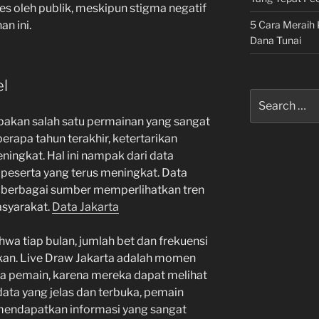
ses oleh publik, meskipun stigma negatif
5 Cara Meraih 
n ini.
Dana Tunai
el
Search
for:
pakan salah satu permainan yang sangat
erapa tahun terakhir, ketertarikan
ningkat. Hal ini nampak dari data
peserta yang terus meningkat. Data
i berbagai sumber memperlihatkan tren
asyarakat.
Data Jakarta
a tiap bulan, jumlah bet dan frekuensi
an. Live Draw Jakarta adalah momen
ra pemain, karena mereka dapat melihat
ata yang jelas dan terbuka, pemain
 mendapatkan informasi yang sangat