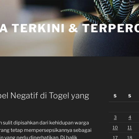
A TERKINI & TERPER
l Negatif di Togel yang
S
S
3
4
h sulit dipisahkan dari kehidupan warga
10
11
orang tetap mempersepsikannya sebagai
ain yang perlu diperhatikan. Di balik
17
18