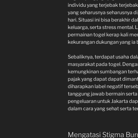
individu yang terjebak terje
yang seharusnya seharusnya di
hari. Situasi ini bisa berakhir 
keluarga, serta stress mental.
permainan togel kerap kali men
kekurangan dukungan yang ia 
Sebaliknya, terdapat usaha d
masyarakat pada togel. Dengan 
kemungkinan sumbangan terha
pajak yang dapat dapat dima
diharapkan label negatif terse
tanggung jawab bermain serta
pengeluaran untuk Jakarta dap
dalam cara yang sehat serta te
Mengatasi Stigma Bur