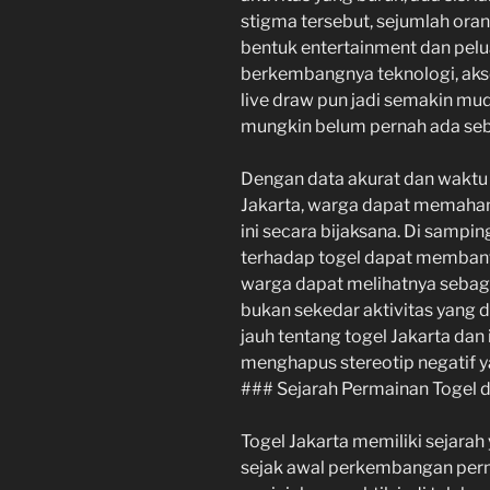
stigma tersebut, sejumlah oran
bentuk entertainment dan pelua
berkembangnya teknologi, akse
live draw pun jadi semakin mu
mungkin belum pernah ada se
Dengan data akurat dan waktu 
Jakarta, warga dapat memaham
ini secara bijaksana. Di sampi
terhadap togel dapat membant
warga dapat melihatnya sebagai
bukan sekedar aktivitas yang dip
jauh tentang togel Jakarta dan
menghapus stereotip negatif 
### Sejarah Permainan Togel d
Togel Jakarta memiliki sejara
sejak awal perkembangan perma