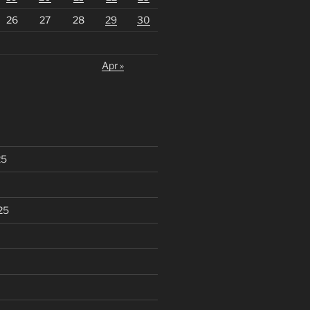
26
27
28
29
30
Apr »
25
25