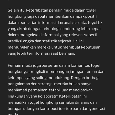
Selain itu, keterlibatan pemain muda dalam togel
hongkong juga dapat memberikan dampak positif
dalam pencarian informasi dan analisis data.
togel hk
yang akrab dengan teknologi cenderung lebih cepat
dalam mengakses informasi yang relevan, seperti
prediksi angka dan statistik sejarah. Hal ini
memungkinkan mereka untuk membuat keputusan
yang lebih terinformasi saat bermain.
Pemain muda juga berperan dalam komunitas togel
hongkong, seringkali membangun jaringan teman dan
kelompok yang saling mendukung. Dengan berbagi
pengalaman dan strategi, mereka bukan hanya
menikmati permainan, tetapi juga menciptakan
lingkungan yang kolaboratif. Keterlibatan ini
menjadikan togel hongkong semakin dinamis dan
beragam, dengan kontribusi ide-ide baru dari generasi
muda.