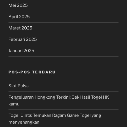
Mei 2025
April 2025
Maret 2025
Februari 2025
Januari 2025
POS-POS TERBARU
Slot Pulsa
Pengeluaran Hongkong Terkini: Cek Hasil Togel HK
kamu
Togel Cinta: Temukan Ragam Game Togel yang
menyenangkan