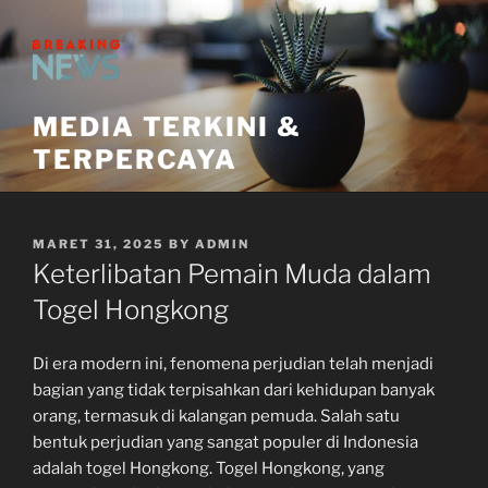
Skip
to
content
MEDIA TERKINI &
TERPERCAYA
POSTED
MARET 31, 2025
BY
ADMIN
ON
Keterlibatan Pemain Muda dalam
Togel Hongkong
Di era modern ini, fenomena perjudian telah menjadi
bagian yang tidak terpisahkan dari kehidupan banyak
orang, termasuk di kalangan pemuda. Salah satu
bentuk perjudian yang sangat populer di Indonesia
adalah togel Hongkong. Togel Hongkong, yang