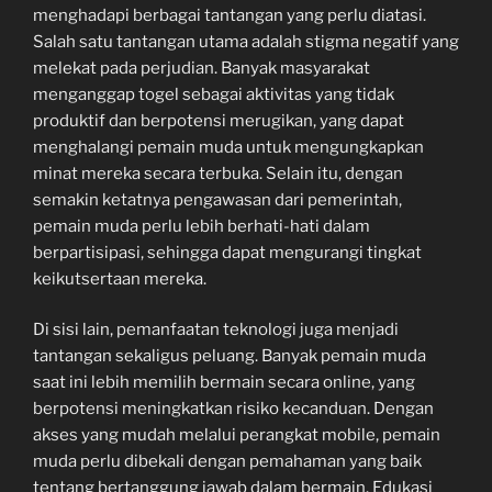
menghadapi berbagai tantangan yang perlu diatasi.
Salah satu tantangan utama adalah stigma negatif yang
melekat pada perjudian. Banyak masyarakat
menganggap togel sebagai aktivitas yang tidak
produktif dan berpotensi merugikan, yang dapat
menghalangi pemain muda untuk mengungkapkan
minat mereka secara terbuka. Selain itu, dengan
semakin ketatnya pengawasan dari pemerintah,
pemain muda perlu lebih berhati-hati dalam
berpartisipasi, sehingga dapat mengurangi tingkat
keikutsertaan mereka.
Di sisi lain, pemanfaatan teknologi juga menjadi
tantangan sekaligus peluang. Banyak pemain muda
saat ini lebih memilih bermain secara online, yang
berpotensi meningkatkan risiko kecanduan. Dengan
akses yang mudah melalui perangkat mobile, pemain
muda perlu dibekali dengan pemahaman yang baik
tentang bertanggung jawab dalam bermain. Edukasi