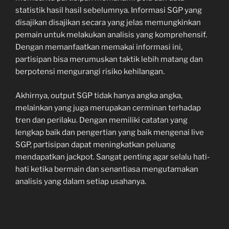
statistik hasil hasil sebelumnya. Informasi SGP yang
disajikan disajikan secara yang jelas memungkinkan
pemain untuk melakukan analisis yang komprehensif.
Dengan memanfaatkan memakai informasi ini,
partisipan bisa merumuskan taktik lebih matang dan
berpotensi mengurangi risiko kehilangan.
Akhirnya, output SGP tidak hanya angka angka,
melainkan yang juga merupakan cerminan terhadap
tren dan perilaku. Dengan memiliki catatan yang
lengkap baik dan pengertian yang baik mengenai live
SGP, partisipan dapat meningkatkan peluang
mendapatkan jackpot. Sangat penting agar selalu hati-
hati ketika bermain dan senantiasa mengutamakan
analisis yang dalam setiap usahanya.
Navigasi