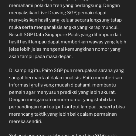
memahami pola dan tren yang berlangsung. Dengan
menyaksikan Live Drawing SGP, pemain dapat
menyaksikan hasil yang keluar secara langsung tatap
muka serta menganalisis angka yang kerap muncul.
Result SGP
Data Singapore Pools yang dihimpun dari
hasil hasil lampau dapat memberikan wawas yang lebih
jelas lebih jelas mengenai kemungkinan nomor yang
akan tampil pada masa depan.
Di samping itu, Paito SGP pun merupakan sarana yang
sangat bermanfaat dalam analisis. Paito memberikan
informasi grafis yang mudah dipahami, membantu
pemain agar menyusun prediksi yang lebih akurat.
Dengan mengamati nomor-nomor yang stabil dan
perbandingan dari output-output lampau, peserta bisa
merancang taktik yang lebih baik dalam permainan
mereka sendiri.
Sebagai penutup, kolaborasi antara Live SGP serta