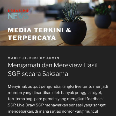
Skip
to
content
MEDIA TERKINI &
TERPERCAYA
POSTED
MARET 31, 2025
BY
ADMIN
ON
Mengamati dan Mereview Hasil
SGP secara Saksama
Menyimak output pengundian angka live tentu menjadi
momen yang dinantikan oleh banyak penggila togel,
terutama bagi para pemain yang mengikuti feedback
SGP. Live Draw SGP menawarkan sensasi yang sangat
mendebarkan, di mana setiap nomor yang muncul