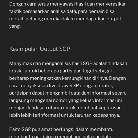
Dengan cara terus mengawasi hasil dan menyerasikan
taktik berdasarkan analisa data, para pemain bisa
meraih peluang mereka dalam mendapatkan output
yang.
Kesimpulan Output SGP
Menyimak dan menganalisis hasil SGP adalah tindakan
krusial untuk beberapa partisipan togel sebagai
berharap meningkatkan kemungkinan dirinya. Dengan
cara menyaksikan live draw SGP dengan teratur,
partisipan dapat mengambil data dan informasi secara
langsung mengenai nomor yang keluar. Informasi ini
menjadi landasan utama untuk membuat keputusan
lebih lebih terinformasi untuk taruhan kedepannya.
Paito SGP pun amat berfungsi dalam membantu
membantu partisipan memahami pola dan data