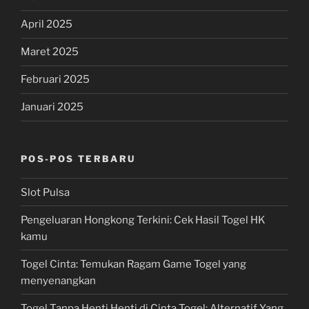
April 2025
Maret 2025
Februari 2025
Januari 2025
POS-POS TERBARU
Slot Pulsa
Pengeluaran Hongkong Terkini: Cek Hasil Togel HK
kamu
Togel Cinta: Temukan Ragam Game Togel yang
menyenangkan
Togel Tanpa Henti Henti di Cinta Togel: Alternatif Yang