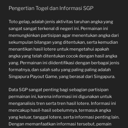
Pengertian Togel dan Informasi SGP
Toto gelap, adalah jenis aktivitas taruhan angka yang
sangat sangat terkenal di negeri ini. Permainan ini
memungkinkan partisipan agar menentukan angka dari
sekumpulan bilangan yang ditentukan, serta kemudian
menantikan hasil lotere untuk mengetahui apakah
angka yang telah ditentukan cocok dengan hasil angka
yang. Permainan ini diidentifikasi dengan berbagai jenis
formatnya, dan salah satu yang paling paling adalah
Singapura Payout Game, yang berasal dari Singapura.
Data SGP sangat penting bagi sebagian partisipan
permainan ini, karena informasi ini digunakan untuk
menganalisis tren serta tren hasil lotere. Informasi ini
mencakup hasil-hasil sebelumnya, termasuk angka
yang keluar, tanggal lotere, serta informasi penting lain.
Dengan memanfaatkan informasi tersebut, pemain