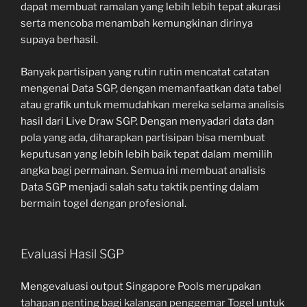
dapat membuat ramalan yang lebih lebih tepat akurasi
serta mencoba menambah kemungkinan dirinya
supaya berhasil.
Banyak partisipan yang rutin rutin mencatat catatan
mengenai Data SGP, dengan memanfaatkan data tabel
atau grafik untuk memudahkan mereka selama analisis
hasil dari Live Draw SGP. Dengan menyadari data dan
pola yang ada, diharapkan partisipan bisa membuat
keputusan yang lebih lebih baik tepat dalam memilih
angka bagi permainan. Semua ini membuat analisis
Data SGP menjadi salah satu taktik penting dalam
bermain togel dengan profesional.
Evaluasi Hasil SGP
Mengevaluasi output Singapore Pools merupakan
tahapan penting bagi kalangan penggemar Togel untuk